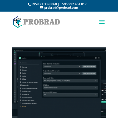
+959 21 3398068 | +595 992 454 017
probrad@probrad.com