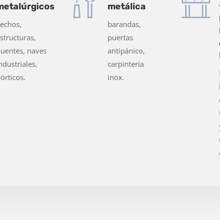
metalúrgicos
metálica
echos,
barandas,
structuras,
puertas
uentes, naves
antipánico,
ndustriales,
carpintería
órticos.
inox.