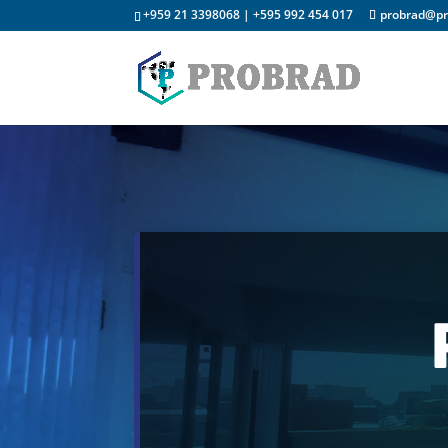
+959 21 3398068 | +595 992 454 017
probrad@pr