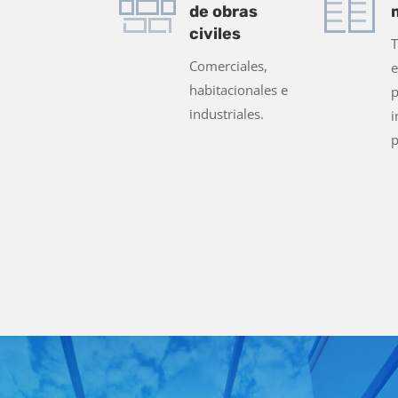
de obras
civiles
T
Comerciales,
e
habitacionales e
p
industriales.
i
p