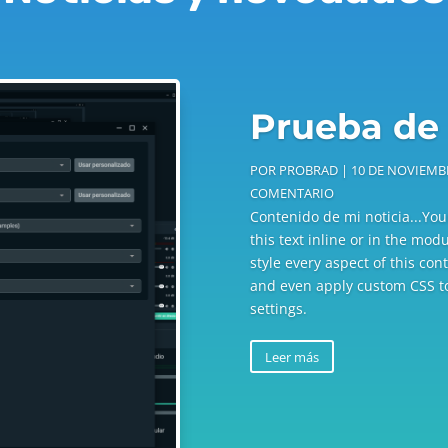
Prueba de 
POR
PROBRAD
|
10 DE NOVIEMB
COMENTARIO
Contenido de mi noticia...You
this text inline or in the mod
style every aspect of this co
and even apply custom CSS to
settings.
Leer más